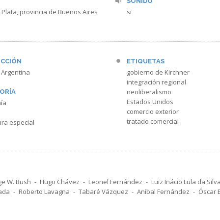
SONIDO
 Plata, provincia de Buenos Aires
si
CCIÓN
ETIQUETAS
 Argentina
gobierno de Kirchner
integración regional
neoliberalismo
ORÍA
Estados Unidos
ía
comercio exterior
tratado comercial
ra especial
e W. Bush
Hugo Chávez
Leonel Fernández
Luiz Inácio Lula da Silv
ada
Roberto Lavagna
Tabaré Vázquez
Aníbal Fernández
Óscar 