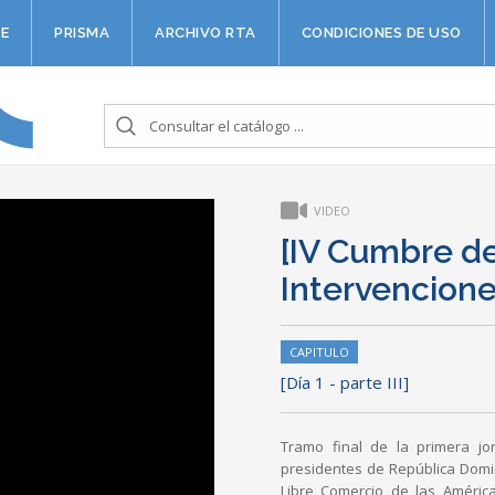
E
PRISMA
ARCHIVO RTA
CONDICIONES DE USO
VIDEO
[IV Cumbre de
Intervencione
CAPITULO
[Día 1 - parte III]
Tramo final de la primera j
presidentes de República Domi
Libre Comercio de las Améric