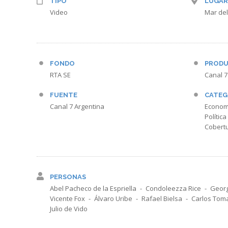
TIPO
LUGAR
Video
Mar del
FONDO
PRODU
RTA SE
Canal 7
FUENTE
CATEG
Canal 7 Argentina
Econom
Política
Cobertu
PERSONAS
Abel Pacheco de la Espriella
Condoleezza Rice
Georg
Vicente Fox
Álvaro Uribe
Rafael Bielsa
Carlos Tom
Julio de Vido