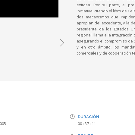
exitosa. Por su parte, el p
iniciativa, citando el libro de C
dos mecanismos que impiden 
apropian del excedente, y la d
presidente de los Estados U
regional, llama a la integració
asegurando el compromiso de su
y en otro ámbito, los mandat
comerciales y de cooperación te
DURACIÓN
2005
00 : 37 : 11