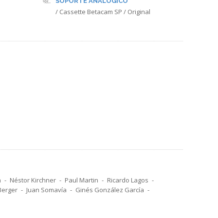
SOPORTE ANALÓGICO
/ Cassette Betacam SP / Original
a
Néstor Kirchner
Paul Martin
Ricardo Lagos
Berger
Juan Somavía
Ginés González García