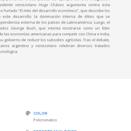
residente venezolano Hugo Chávez argumenta contra esta
elso Furtado “El mito del desarrollo económico”, que describe los
este desarrollo: la dominación interna de élites que se
ependencia externa de los países de Latinoamérica. Luego, el
nidos George Bush, que intenta mostrarse como un líder
n de las economías americanas para competir con China e India,
 gobierno de reducir los subsidios agrícolas. Tras el debate,
arios argentino y venezolano celebran diversos tratados
cnológica.
COLOR
Policromatico