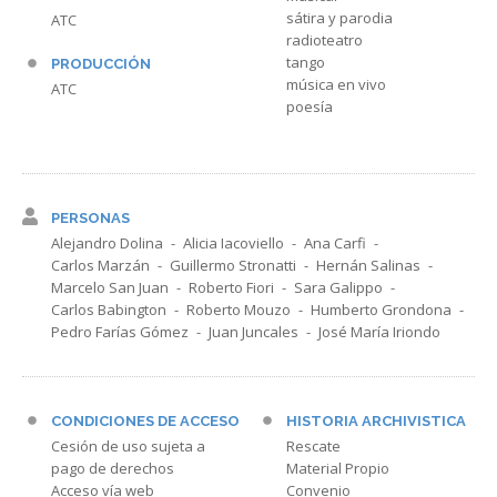
sátira y parodia
ATC
radioteatro
tango
PRODUCCIÓN
música en vivo
ATC
poesía
PERSONAS
Alejandro Dolina
Alicia Iacoviello
Ana Carfi
Carlos Marzán
Guillermo Stronatti
Hernán Salinas
Marcelo San Juan
Roberto Fiori
Sara Galippo
Carlos Babington
Roberto Mouzo
Humberto Grondona
Pedro Farías Gómez
Juan Juncales
José María Iriondo
CONDICIONES DE ACCESO
HISTORIA ARCHIVISTICA
Cesión de uso sujeta a
Rescate
pago de derechos
Material Propio
Acceso vía web
Convenio