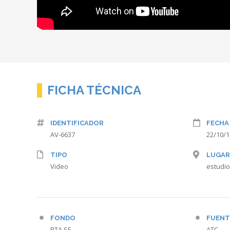
FICHA TÉCNICA
IDENTIFICADOR
FECHA
AV-6637
22/10/
TIPO
LUGAR
Video
estudio
FONDO
FUENT
RTA SE
ATC