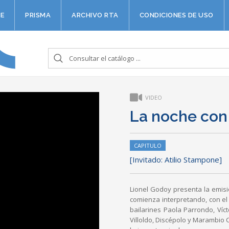
E
PRISMA
ARCHIVO RTA
CONDICIONES DE USO
VIDEO
La noche con
CAPITULO
[Invitado: Atilio Stampone]
Lionel Godoy presenta la emisi
comienza interpretando, con el 
bailarines Paola Parrondo, Víct
Villoldo, Discépolo y Marambio