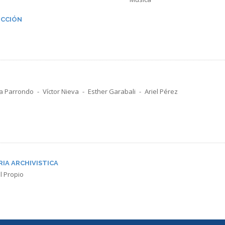
CCIÓN
a Parrondo
Víctor Nieva
Esther Garabali
Ariel Pérez
RIA ARCHIVISTICA
l Propio