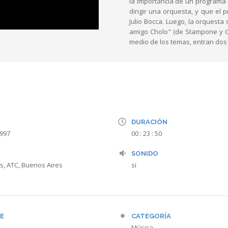
la importancia de un programa 
dirigir una orquesta, y que el
Julio Bocca. Luego, la orquesta
amigo Cholo" (de Stampone y Gó
medio de los temas, entran dos 
DURACIÓN
1997
00 : 23 : 50
SONIDO
s, ATC, Buenos Aires
si
E
CATEGORÍA
Música