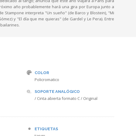
dedicado al tango; anuncia que este año viajará a París para
 próximo año probablemente hará una gira por Europa junto a
 de Stampone interpreta "Un sueño" (de Barco y Blostein), "Mi
mez) y "El día que me quieras" (de Gardel y Le Pera). Entre
bailarines.
COLOR
Policromatico
SOPORTE ANALÓGICO
/ Cinta abierta formato C / Original
ETIQUETAS
tango