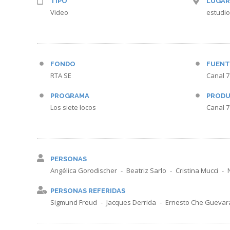
TIPO
LUGAR
Video
estudio
FONDO
FUENT
RTA SE
Canal 7
PROGRAMA
PRODU
Los siete locos
Canal 7
PERSONAS
Angélica Gorodischer
Beatriz Sarlo
Cristina Mucci
PERSONAS REFERIDAS
Sigmund Freud
Jacques Derrida
Ernesto Che Guevar