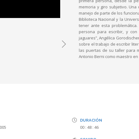
primera persona, desde la per
memoria y giro subjetivo. Una 
manejo de parte de los funciona
Biblioteca Nacional y la Univer
tener ante esta problemática.
persona para escribir, y con
jaguares”, Angélica Gorodische
sobre el trabajo de escribir lite
las puertas de su taller para
Antonio Berni como maestro en l
DURACIÓN
2005
00 : 48 : 46