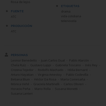
Rosa de lejos
ETIQUETAS
drama
FUENTE
vida cotidiana
ATC
telenovela
PRODUCCIÓN
ATC
PERSONAS
Leonor Benedetto
Juan Carlos Dual
Pablo Alarcón
Chela Ruíz
Gustavo Luppi
Gabriela Toscano
Inés Rey
Cristina Tejedor
Rodolfo Machado
Hilda Bernard
Arturo Hayatian
Virginia Amestoy
Pablo Codevilla
Betiana Blum
Héctor Da Rosa
María Comesaña
Mónica Vehil
Graciela Martinelli
Carlos Olivieri
Horacio Peña
Mario Rolla
Susana Monetti
Susana Lanteri