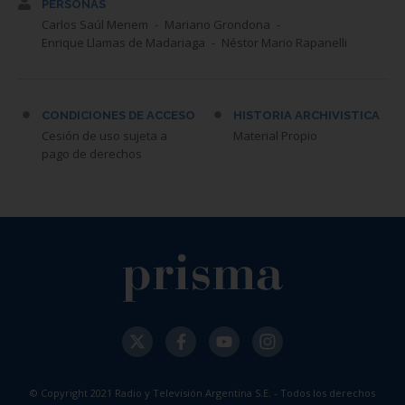
PERSONAS
Carlos Saúl Menem
Mariano Grondona
Enrique Llamas de Madariaga
Néstor Mario Rapanelli
CONDICIONES DE ACCESO
HISTORIA ARCHIVISTICA
Cesión de uso sujeta a
Material Propio
pago de derechos
© Copyright 2021 Radio y Televisión Argentina S.E. - Todos los derechos