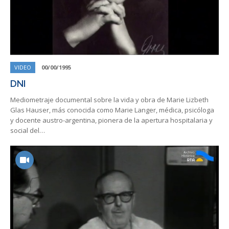
VIDEO
00/00/1995
DNI
Mediometraje documental sobre la vida y obra de Marie Lizbeth
Glas Hauser, más conocida como Marie Langer, médica, psicóloga
y docente austro-argentina, pionera de la apertura hospitalaria y
social del…