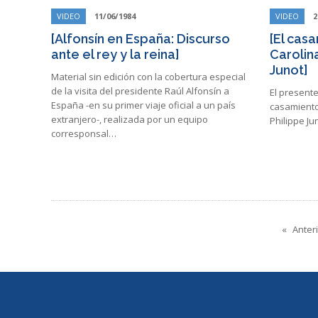
VIDEO
11/06/1984
VIDEO
2
[Alfonsín en España: Discurso
[El casa
ante el rey y la reina]
Carolin
Junot]
Material sin edición con la cobertura especial
de la visita del presidente Raúl Alfonsín a
El presente
España -en su primer viaje oficial a un país
casamiento 
extranjero-, realizada por un equipo
Philippe Ju
corresponsal…
Anter