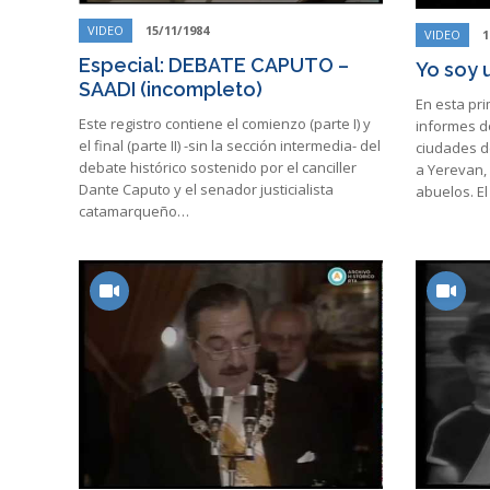
VIDEO
15/11/1984
VIDEO
1
Especial: DEBATE CAPUTO –
Yo soy 
SAADI (incompleto)
En esta pr
Este registro contiene el comienzo (parte I) y
informes d
el final (parte II) -sin la sección intermedia- del
ciudades d
debate histórico sostenido por el canciller
a Yerevan, 
Dante Caputo y el senador justicialista
abuelos. E
catamarqueño…