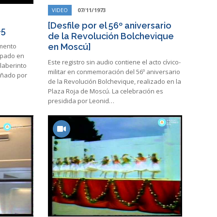
VIDEO
07/11/1973
[Desfile por el 56º aniversario
-5
de la Revolución Bolchevique
gmento
en Moscú]
apado en
Este registro sin audio contiene el acto cívico-
 laberinto
militar en conmemoración del 56º aniversario
eñado por
de la Revolución Bolchevique, realizado en la
Plaza Roja de Moscú. La celebración es
presidida por Leonid…