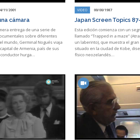
4/11/2001
VIDEO
00/00/1987
una cámara
Japan Screen Topics 87
imera entrega de una serie de
Esta edición comienza con un se
ocumentales sobre diferentes
llamado “Trapped in a maze” (Atr
el mundo, Germinal Nogués viaja
un laberinto), que muestra el gran
capital de Armenia, país de sus
situado en la ciudad de Kobe, dis
l conductor hurga…
físico neozelandés…