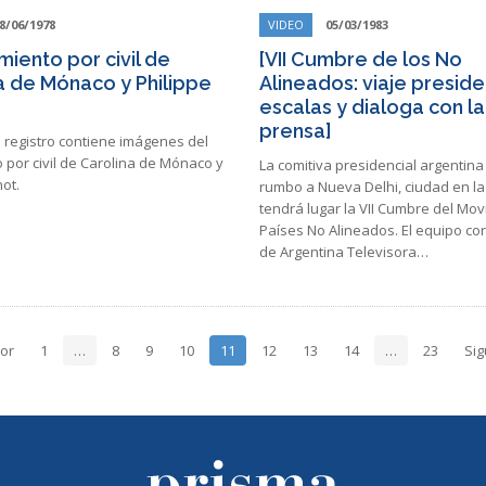
8/06/1978
VIDEO
05/03/1983
miento por civil de
[VII Cumbre de los No
a de Mónaco y Philippe
Alineados: viaje preside
escalas y dialoga con la
prensa]
 registro contiene imágenes del
por civil de Carolina de Mónaco y
La comitiva presidencial argentina
not.
rumbo a Nueva Delhi, ciudad en l
tendrá lugar la VII Cumbre del Mo
Países No Alineados. El equipo co
de Argentina Televisora…
ior
1
…
8
9
10
11
12
13
14
…
23
Sig