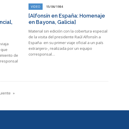
VIDEO
15/06/1984
[Alfonsín en España: Homenaje
ncial,
en Bayona, Galicia]
Material sin edición con la cobertura especial
de la visita del presidente Raúl Alfonsín a
España -en su primer viaje oficial a un país
 viaja
extranjero-, realizada por un equipo
a que
corresponsal…
vimiento de
rresponsal
uiente