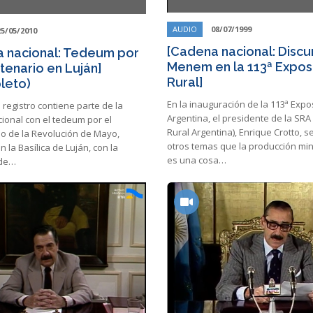
AUDIO
08/07/1999
25/05/2010
[Cadena nacional: Discu
 nacional: Tedeum por
Menem en la 113ª Expos
tenario en Luján]
Rural]
leto)
En la inauguración de la 113ª Expo
 registro contiene parte de la
Argentina, el presidente de la SRA
ional con el tedeum por el
Rural Argentina), Enrique Crotto, s
io de la Revolución de Mayo,
otros temas que la producción min
n la Basílica de Luján, con la
es una cosa…
 de…