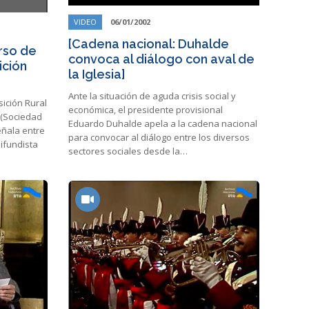
VIDEO
06/01/2002
[Cadena nacional: Duhalde
rso de
convoca al diálogo con aval de
ición
la Iglesia]
Ante la situación de aguda crisis social y
sición Rural
económica, el presidente provisional
 (Sociedad
Eduardo Duhalde apela a la cadena nacional
eñala entre
para convocar al diálogo entre los diversos
ifundista
sectores sociales desde la…