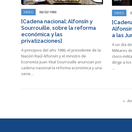
VIDEO
06/02/1986
VIDEO
2
[Cadena nacional: Alfonsín y
[Cadena
Sourrouille, sobre la reforma
Alfonsín
económica y las
a las Ju
privatizaciones]
A un día del
A principios del año 1986, el presidente de la
Militares d
Nación Raúl Alfonsín y el ministro de
cívico-milit
Economía Juan Vital Sourrouille anuncian por
dirige a lo
cadena nacional la reforma económica y una
…
serie…
An