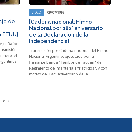
VIDEO
09/07/1998
aje de
[Cadena nacional: Himno
Nacional por 182° aniversario
 a EEUU]
de la Declaración de la
Independencia]
orge Rafael
ransmisión
Transmisión por Cadena nacional del Himno
rimero, el
Nacional Argentino, ejecutado por la
argentinos
flamante Banda "Tambor de Tacuarí" del
Regimiento de Infantería 1 "Patricios", y con
motivo del 182° aniversario de la…
nte