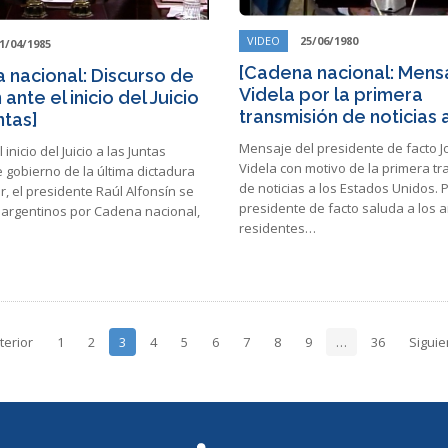
VIDEO
25/06/1980
1/04/1985
[Cadena nacional: Mens
 nacional: Discurso de
Videla por la primera
 ante el inicio del Juicio
transmisión de noticias
ntas]
Mensaje del presidente de facto J
 inicio del Juicio a las Juntas
Videla con motivo de la primera t
e gobierno de la última dictadura
de noticias a los Estados Unidos. P
ar, el presidente Raúl Alfonsín se
presidente de facto saluda a los 
s argentinos por Cadena nacional,
residentes…
terior
1
2
3
4
5
6
7
8
9
…
36
Siguie