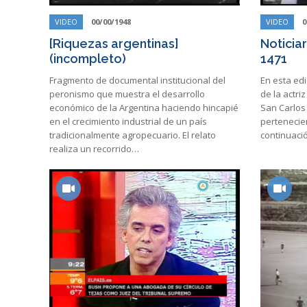
VIDEO
00/00/1948
VIDEO
0
[Riquezas argentinas]
Noticia
(incompleto)
1471
Fragmento de documental institucional del
En esta ed
peronismo que muestra el desarrollo
de la actri
económico de la Argentina haciendo hincapié
San Carlos 
en el crecimiento industrial de un país
pertenecien
tradicionalmente agropecuario. El relato
continuaci
realiza un recorrido…