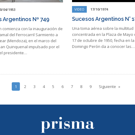
VIDEO
17/10/1974
0/04/1953
Sucesos Argentinos N° 
 Argentinos Nº 749
Una toma aérea sobre la multitud
ón comienza con la inauguración de
concentrada en la Plaza de Mayo 
mal del Ferrocarril Sarmiento a
17 de octubre de 1950, fecha en la
ear (Mendoza), en el marco del
Domingo Perón da a conocer las…
an Quinquenal impulsado por el
el presidente…
1
2
3
4
5
6
7
8
9
Siguiente