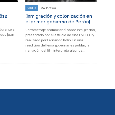
VIDEO
27/11/1947
1812
[Inmigración y colonización en
el primer gobierno de Perón]
durante el
Cortometraje promocional sobre inmigración,
 que Juan
presentado por el estudio de cine EMELCO y
realizado por Fernando Bolín. En una
reedición del lema gobernar es poblar, la
narración del film interpreta algunos…