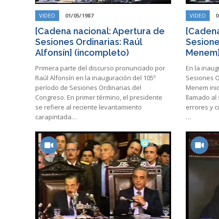
VIDEO
01/05/1987
VIDEO
0
[Cadena nacional: Apertura de
[Cadena
Sesiones Ordinarias: Raúl
Sesione
Alfonsín] (incompleto)
Menem
Primera parte del discurso pronunciado por
En la inaug
Raúl Alfonsín en la inauguración del 105º
Sesiones O
período de Sesiones Ordinarias del
Menem inic
Congreso. En primer término, el presidente
llamado al
se refiere al reciente levantamiento
errores y 
carapintada…
…