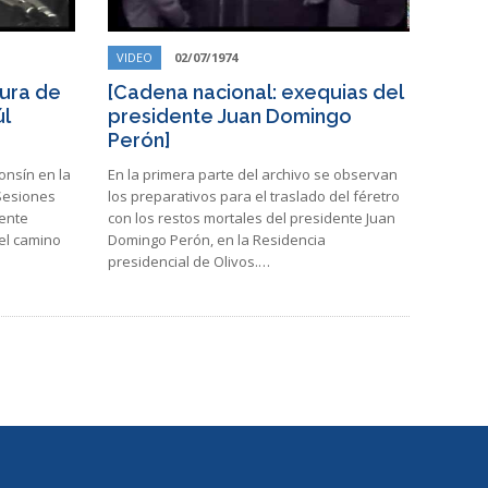
VIDEO
02/07/1974
tura de
[Cadena nacional: exequias del
úl
presidente Juan Domingo
Perón]
onsín en la
En la primera parte del archivo se observan
 Sesiones
los preparativos para el traslado del féretro
dente
con los restos mortales del presidente Juan
 el camino
Domingo Perón, en la Residencia
presidencial de Olivos.…