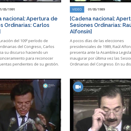
1/05/1991
VIDEO
01/05/1989
 nacional: Apertura de
[Cadena nacional: Aper
s Ordinarias: Carlos
Sesiones Ordinarias: Ra
]
Alfonsín]
uración del 109º período de
A pocos días de las elecciones
rdinarias del Congreso, Carlos
presidenciales de 1989, Raúl Alfon
ia su discurso haciendo un
presenta ante la Asamblea Legisla
 sinceramiento para reconocer
inaugurar por última vez las Sesi
cuentas pendientes de su gestión.
Ordinarias del Congreso. En su d