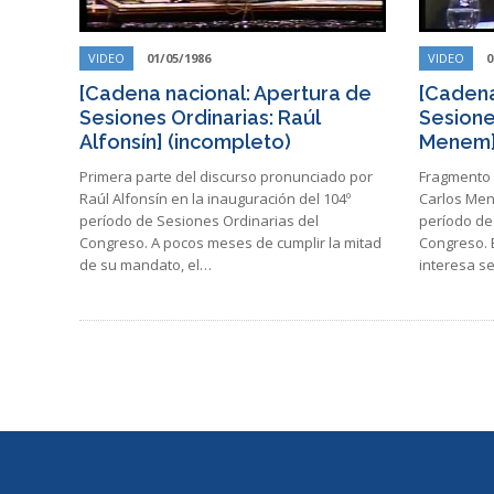
VIDEO
01/05/1986
VIDEO
0
[Cadena nacional: Apertura de
[Cadena
Sesiones Ordinarias: Raúl
Sesione
Alfonsín] (incompleto)
Menem]
Primera parte del discurso pronunciado por
Fragmento 
Raúl Alfonsín en la inauguración del 104º
Carlos Men
período de Sesiones Ordinarias del
período de
Congreso. A pocos meses de cumplir la mitad
Congreso. E
de su mandato, el…
interesa s