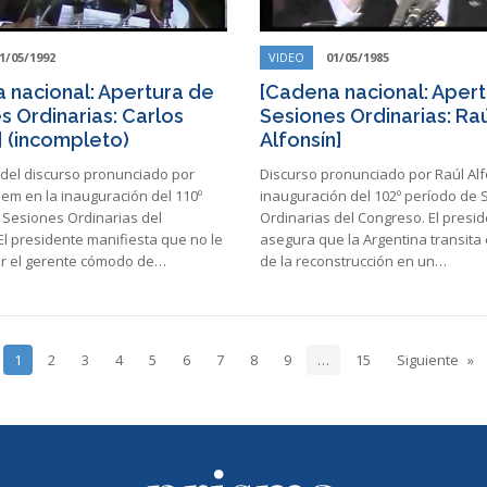
1/05/1992
VIDEO
01/05/1985
 nacional: Apertura de
[Cadena nacional: Aper
s Ordinarias: Carlos
Sesiones Ordinarias: Ra
 (incompleto)
Alfonsín]
del discurso pronunciado por
Discurso pronunciado por Raúl Alf
em en la inauguración del 110º
inauguración del 102º período de
 Sesiones Ordinarias del
Ordinarias del Congreso. El presi
l presidente manifiesta que no le
asegura que la Argentina transita
er el gerente cómodo de…
de la reconstrucción en un…
1
2
3
4
5
6
7
8
9
…
15
Siguiente