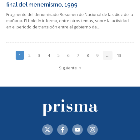
final del menemismo, 1999
Fragmento del denominado Resumen de Nacional de las diez de la
mañana. El boletín informa, entre otros temas, sobre la actividad
en el período de transición entre el gobierno de…
1
2
3
4
5
6
7
8
9
…
13
Siguiente