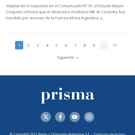
Ampliando lo expuesto en el Comunicado N° 91, el Estado Mayor
Conjunto informa que el destructor misilístico MK 42 Coventry fue
hundido por aviones de la Fuerza Aérea Argentina, y…
1
2
3
4
5
6
7
8
9
…
11
Siguiente
© Copyright 2021 Radio y Televisión Argentina S.E. - Todos los derechos