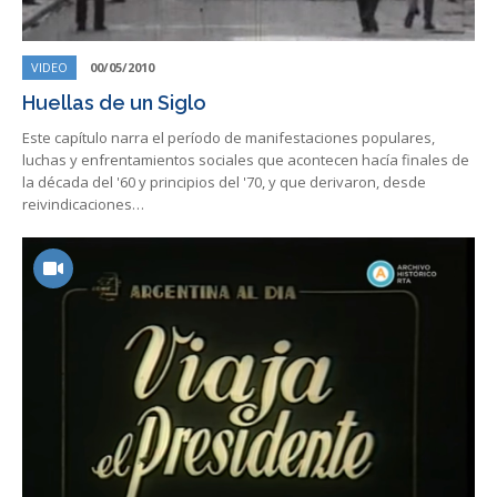
VIDEO
00/05/2010
Huellas de un Siglo
Este capítulo narra el período de manifestaciones populares,
luchas y enfrentamientos sociales que acontecen hacía finales de
la década del '60 y principios del '70, y que derivaron, desde
reivindicaciones…