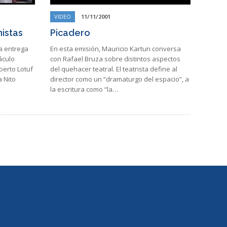
VIDEO
11/11/2001
istas
Picadero
ra entrega
En esta emisión, Mauricio Kartun conversa
áculo
con Rafael Bruza sobre distintos aspectos
berto Lotuf
del quehacer teatral. El teatrista define al
a Nito
director como un “dramaturgo del espacio”, a
la escritura como “la…