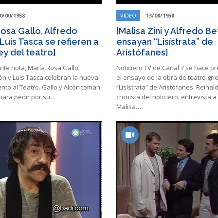
0/00/1958
VIDEO
13/08/1958
Rosa Gallo, Alfredo
[Malisa Zini y Alfredo Be
Luis Tasca se refieren a
ensayan “Lisístrata” de
ey del teatro]
Aristófanes]
nte nota, María Rosa Gallo,
Noticiero TV de Canal 7 se hace p
ón y Luis Tasca celebran la nueva
el ensayo de la obra de teatro gri
nto al Teatro. Gallo y Alcón toman
“Lisístrata” de Aristófanes. Reinal
 para pedir por su…
cronista del noticiero, entrevista a 
Malisa…