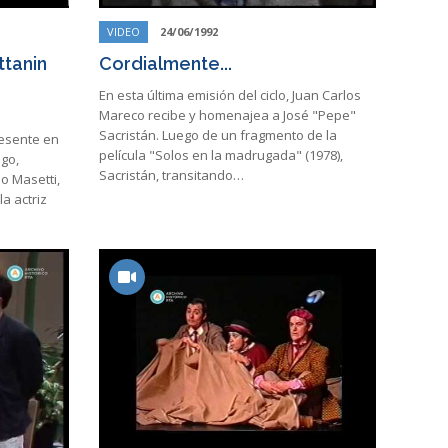
VIDEO
24/06/1992
ttanin
Cordialmente...
En esta última emisión del ciclo, Juan Carlos
Mareco recibe y homenajea a José "Pepe"
Sacristán. Luego de un fragmento de la
resente en
película "Solos en la madrugada" (1978),
ego,
Sacristán, transitando…
do Masetti,
la actriz