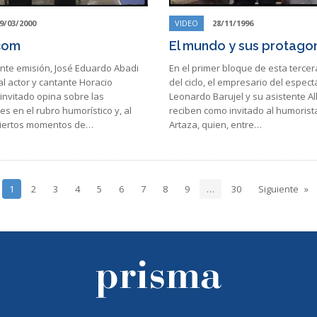
9/03/2000
VIDEO
28/11/1996
com
El mundo y sus protagon
ente emisión, José Eduardo Abadi
En el primer bloque de esta terce
al actor y cantante Horacio
del ciclo, el empresario del espect
 invitado opina sobre las
Leonardo Barujel y su asistente Al
s en el rubro humorístico y, al
reciben como invitado al humorist
ciertos momentos de…
Artaza, quien, entre…
1
2
3
4
5
6
7
8
9
…
30
Siguiente