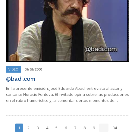
VIDEO
09/03/2000
@badi.com
En la presente emisión, José Eduardo Abadi entrevista al actor y
cantante Horacio Fontova. El invitado opina sobre las producciones
en el rubro humorístico y, al comentar ciertos momentos de…
1
2
3
4
5
6
7
8
9
…
34