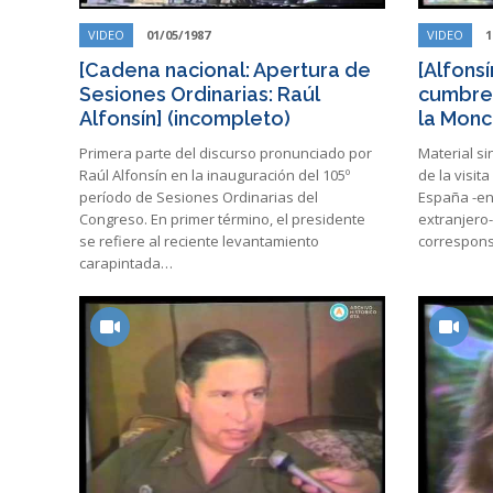
VIDEO
01/05/1987
VIDEO
1
[Cadena nacional: Apertura de
[Alfons
Sesiones Ordinarias: Raúl
cumbre 
Alfonsín] (incompleto)
la Monc
Primera parte del discurso pronunciado por
Material si
Raúl Alfonsín en la inauguración del 105º
de la visit
período de Sesiones Ordinarias del
España -en 
Congreso. En primer término, el presidente
extranjero-
se refiere al reciente levantamiento
correspon
carapintada…