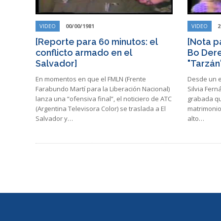
VIDEO
00/00/1981
VIDEO
2
[Reporte para 60 minutos: el
[Nota p
conflicto armado en el
Bo Dere
Salvador]
"Tarzán
En momentos en que el FMLN (Frente
​​Desde un 
Farabundo Martí para la Liberación Nacional)
Silvia Fer
lanza una “ofensiva final”, el noticiero de ATC
grabada qu
(Argentina Televisora Color) se traslada a El
matrimonio
Salvador y…
alto…