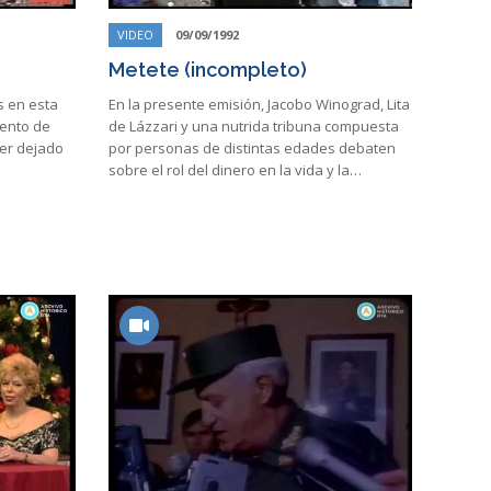
VIDEO
09/09/1992
Metete (incompleto)
s en esta
En la presente emisión, Jacobo Winograd, Lita
iento de
de Lázzari y una nutrida tribuna compuesta
er dejado
por personas de distintas edades debaten
sobre el rol del dinero en la vida y la…