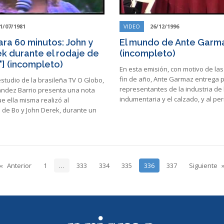
1/07/1981
VIDEO
26/12/1996
ara 60 minutos: John y
El mundo de Ante Garm
k durante el rodaje de
(incompleto)
"] (incompleto)
En esta emisión, con motivo de las
fin de año, Ante Garmaz entrega 
estudio de la brasileña TV O Globo,
representantes de la industria de 
nández Barrio presenta una nota
indumentaria y el calzado, y al pe
e ella misma realizó al
 de Bo y John Derek, durante un
Anterior
1
…
333
334
335
336
337
Siguiente