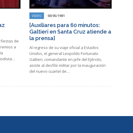
VIDEO
00/05/1981
az
[Auxiliares para 60 minutos:
Galtieri en Santa Cruz atiende a
la prensa]
 fiestas de
premios a
Al regreso de su viaje oficial a Estados
la
Unidos, el general Leopoldo Fortunato
riodista…
Galtieri, comandante en jefe del Ejército,
asiste al desfile militar por la inauguración
del nuevo cuartel de…