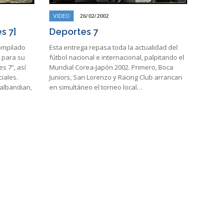
VIDEO
26/02/2002
s 7]
Deportes 7
compilado
Esta entrega repasa toda la actualidad del
s para su
fútbol nacional e internacional, palpitando el
s 7”, así
Mundial Corea-Japón 2002. Primero, Boca
iales.
Juniors, San Lorenzo y Racing Club arrancan
Nalbandian,
en simultáneo el torneo local…