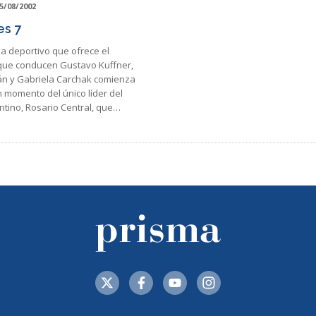
5/08/2002
es 7
a deportivo que ofrece el
ue conducen Gustavo Kuffner,
án y Gabriela Carchak comienza
 momento del único líder del
ntino, Rosario Central, que…