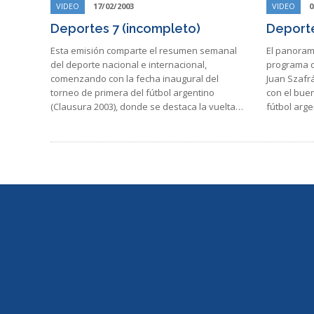
VIDEO
17/02/2003
VIDEO
0
Deportes 7 (incompleto)
Deport
Esta emisión comparte el resumen semanal
El panoram
del deporte nacional e internacional,
programa q
comenzando con la fecha inaugural del
Juan Szafr
torneo de primera del fútbol argentino
con el buen
(Clausura 2003), donde se destaca la vuelta…
fútbol arge