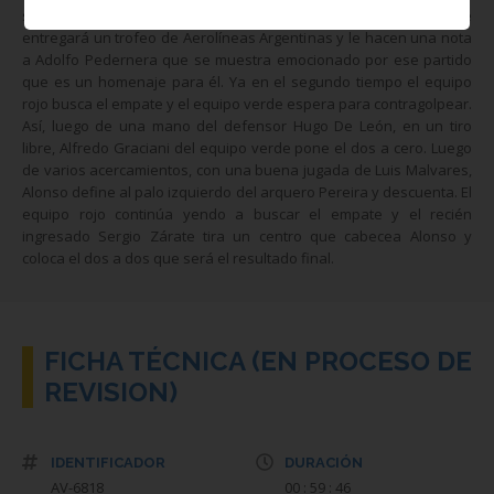
salgan nuevamente los jugadores a la cancha, señalan que se
entregará un trofeo de Aerolíneas Argentinas y le hacen una nota
a Adolfo Pedernera que se muestra emocionado por ese partido
que es un homenaje para él. Ya en el segundo tiempo el equipo
rojo busca el empate y el equipo verde espera para contragolpear.
Así, luego de una mano del defensor Hugo De León, en un tiro
libre, Alfredo Graciani del equipo verde pone el dos a cero. Luego
de varios acercamientos, con una buena jugada de Luis Malvares,
Alonso define al palo izquierdo del arquero Pereira y descuenta. El
equipo rojo continúa yendo a buscar el empate y el recién
ingresado Sergio Zárate tira un centro que cabecea Alonso y
coloca el dos a dos que será el resultado final.
FICHA TÉCNICA (EN PROCESO DE
REVISION)
IDENTIFICADOR
DURACIÓN
AV-6818
00 : 59 : 46