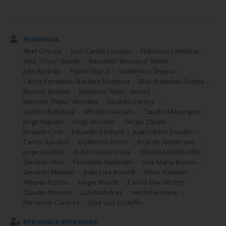
PERSONAS
Abel Gnecco
Juan Carlos Loustau
Francisco Lamolina
Alfio "Coco" Basile
Reinaldo “Mostaza” Merlo
Julio Ricardo
Pablo Tiburzi
Guillermo Cánepa
Carlos Fernando Navarro Montoya
Blas Armando Giunta
Ricardo Bochini
Norberto “Beto” Alonso
Marcelo "Pepo" Morales
Ricardo Gareca
Gabriel Batistuta
Alfredo Graciani
Claudio Marangoni
Jorge Higuaín
Hugo de León
Sergio Zárate
Ernesto Corti
Eduardo Pereyra
Juan Carlos Docabo
Carlos Barulich
Guillermo Aronn
Ricardo Altamirano
Jorge Gordillo
Rubén Darío Insúa
Ubaldo Matildo Fillol
Gerardo Ríos
Fernando Redondo
José María Bianco
Gerardo Martino
Juan José Borrelli
Silvio Rudman
Alberto Acosta
Sergio Marchi
Carlos Mac Allister
Claudio Morresi
Luis Malvárez
Héctor Enrique
Fernando Cáceres
José Luis Cuciuffo
PERSONAS REFERIDAS