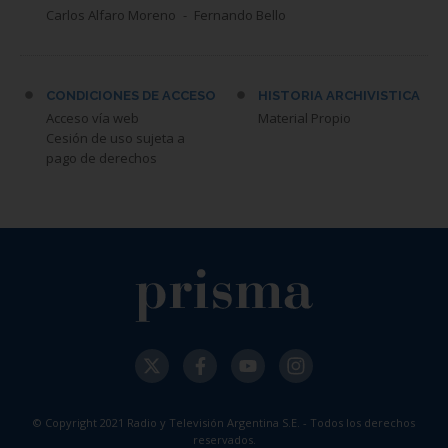
Carlos Alfaro Moreno
Fernando Bello
CONDICIONES DE ACCESO
HISTORIA ARCHIVISTICA
Acceso vía web
Material Propio
Cesión de uso sujeta a
pago de derechos
© Copyright 2021 Radio y Televisión Argentina S.E. - Todos los derechos
reservados.