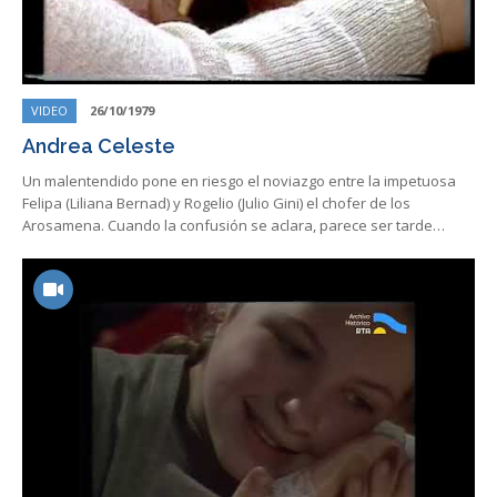
VIDEO
26/10/1979
Andrea Celeste
Un malentendido pone en riesgo el noviazgo entre la impetuosa
Felipa (Liliana Bernad) y Rogelio (Julio Gini) el chofer de los
Arosamena. Cuando la confusión se aclara, parece ser tarde…