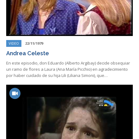
VIDEO
22/11/1979
Andrea Celeste
En este episodio, don Eduardo (Alberto Argibay) decide obsequiar
un ramo de flores a Laura (Ana María Picchio) en agradecimiento
por haber cuidado de su hija Lili (Liliana Simoni), que…