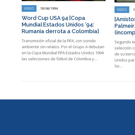
VIDEO
18/06/1994
VIDEO
1
Word Cup USA 94 [Copa
[Amisto
Mundial Estados Unidos ’94:
Palmeira
Rumania derrota a Colombia]
(incomp
Transmisión oficial de la FIFA, con sonido
Segundo tie
ambiente sin relatos. Por el Grupo A debutan
selección 
en la Copa Mundial FIFA Estados Unidos 1994
de su tierr
las selecciones de fútbol de Colombia y…
Unidos para
Se…