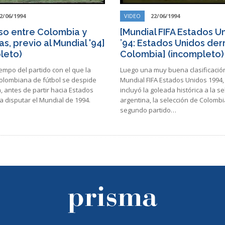
2/06/1994
VIDEO
22/06/1994
so entre Colombia y
[Mundial FIFA Estados U
s, previo al Mundial '94]
’94: Estados Unidos der
leto)
Colombia] (incompleto)
mpo del partido con el que la
Luego una muy buena clasificació
colombiana de fútbol se despide
Mundial FIFA Estados Unidos 1994,
a, antes de partir hacia Estados
incluyó la goleada histórica a la s
 disputar el Mundial de 1994.
argentina, la selección de Colombi
segundo partido…