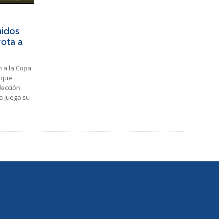
nidos
rota a
n a la Copa
 que
elección
a juega su