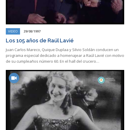
VIDEO
29/08/1997
Los 105 años de Raúl Lavié
Juan Carlos Mareco, Quique Duplaa y Silvio Soldán conducen un
programa especial dedicado a homenajear a Raúl Lavié con motivo
de su cumpleaños número 60. En el hall del crucero…