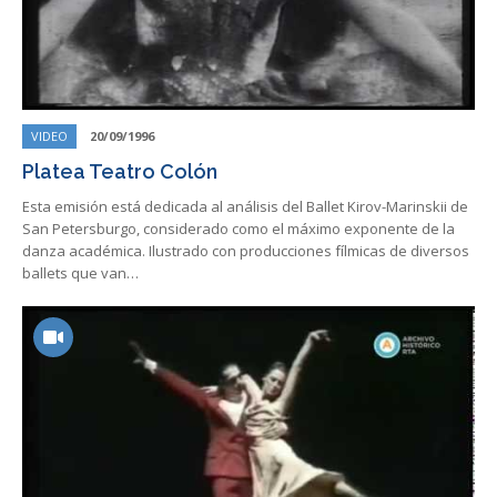
VIDEO
20/09/1996
Platea Teatro Colón
Esta emisión está dedicada al análisis del Ballet Kirov-Marinskii de
San Petersburgo, considerado como el máximo exponente de la
danza académica. Ilustrado con producciones fílmicas de diversos
ballets que van…