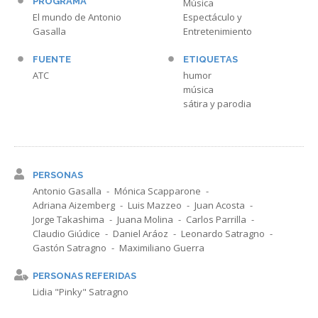
PROGRAMA
Música
El mundo de Antonio
Espectáculo y
Gasalla
Entretenimiento
FUENTE
ETIQUETAS
ATC
humor
música
sátira y parodia
PERSONAS
Antonio Gasalla
Mónica Scapparone
Adriana Aizemberg
Luis Mazzeo
Juan Acosta
Jorge Takashima
Juana Molina
Carlos Parrilla
Claudio Giúdice
Daniel Aráoz
Leonardo Satragno
Gastón Satragno
Maximiliano Guerra
PERSONAS REFERIDAS
Lidia "Pinky" Satragno