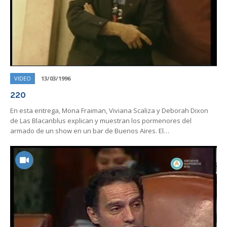
VIDEO
13/03/1996
220
En esta entrega, Mona Fraiman, ​​Viviana Scaliza y Deborah Dixon
de Las Blacanblus explican y muestran los pormenores del
armado de un show en un bar de Buenos Aires. El…