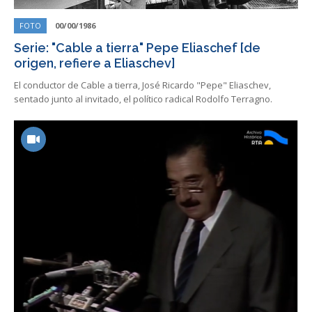
FOTO
00/00/1986
Serie: "Cable a tierra" Pepe Eliaschef [de
origen, refiere a Eliaschev]
El conductor de Cable a tierra, José Ricardo "Pepe" Eliaschev,
sentado junto al invitado, el político radical Rodolfo Terragno.