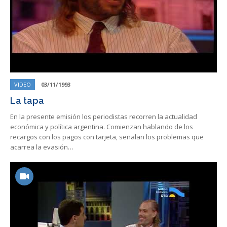
VIDEO
03/11/1993
La tapa
En la presente emisión los periodistas recorren la actualidad
económica y política argentina. Comienzan hablando de los
recargos con los pagos con tarjeta, señalan los problemas que
acarrea la evasión…