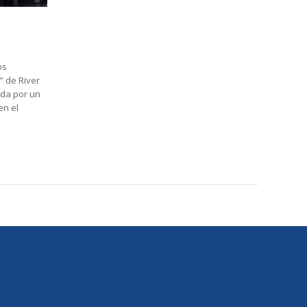
os
” de River
ada por un
en el