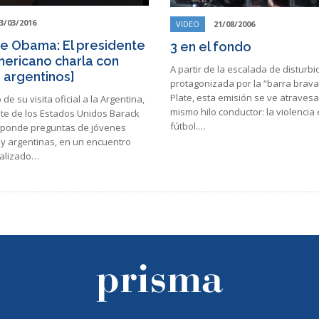
3/03/2016
VIDEO
21/08/2006
 de Obama: El presidente
3 en el fondo
ericano charla con
A partir de la escalada de disturbi
 argentinos]
protagonizada por la “barra brava
Plate, esta emisión se ve atraves
de su visita oficial a la Argentina,
mismo hilo conductor: la violencia 
nte de los Estados Unidos Barack
fútbol.…
ponde preguntas de jóvenes
 y argentinas, en un encuentro
ealizado…