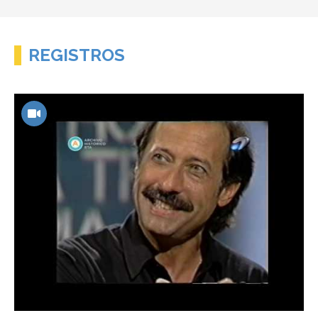
REGISTROS