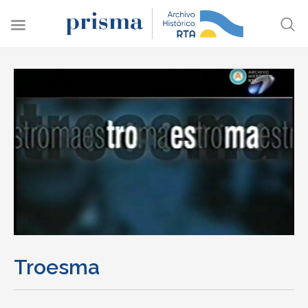
Troesma