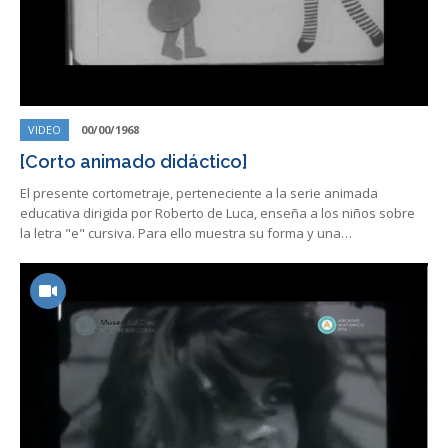
VIDEO
00/00/1968
[Corto animado didáctico]
El presente cortometraje, perteneciente a la serie animada
educativa dirigida por Roberto de Luca, enseña a los niños sobre
la letra "e" cursiva. Para ello muestra su forma y una…