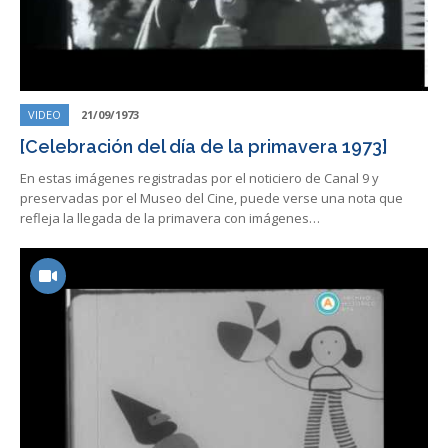
VIDEO
21/09/1973
[Celebración del día de la primavera 1973]
En estas imágenes registradas por el noticiero de Canal 9 y
preservadas por el Museo del Cine, puede verse una nota que
refleja la llegada de la primavera con imágenes…