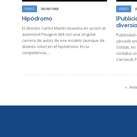
VIDEO
00/00/1968
VIDEO
0
Hipódromo
[Public
diversi
El director Carlos Martín muestra en acción al
automóvil Peugeot 404 con una singular
Publicidad
carrera de autos de ese modelo (aunque de
ubicado en 
distinto color) en el hipódromo. En la
Soldati, en
competencia,…
contaba con
Carnaval, 
Ante