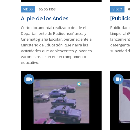
VIDEO
00/00/1953
VIDEO
0
Al pie de los Andes
[Public
Corto documental realizado desde el
Publicidad 
Departamento de Radioenseñanza y
Limpioral (
Cinematografía Escolar, perteneciente al
lanzamient
Ministerio de Educación, que narra las
detergente.
actividades que adolescentes y jóvenes
suavidad d
varones realizan en un campamento
educativo…