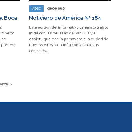
VIDEO
00/00/1960
a Boca
Noticiero de América Nº 184
el
Esta edición del informativo cinematográfico
Humberto
inicia con las bellezas de San Luis y el
e se
espíritu que trae la primavera a la ciudad de
o porteño
Buenos Aires. Continúa con las nuevas
centrales…
iente