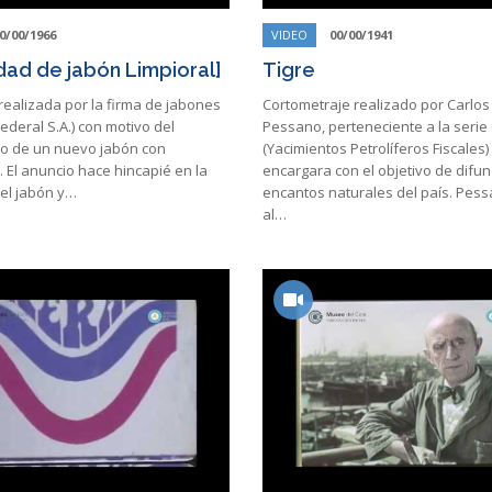
0/00/1966
VIDEO
00/00/1941
idad de jabón Limpioral]
Tigre
realizada por la firma de jabones
Cortometraje realizado por Carlos
Federal S.A.) con motivo del
Pessano, perteneciente a la serie
o de un nuevo jabón con
(Yacimientos Petrolíferos Fiscales) 
 El anuncio hace hincapié en la
encargara con el objetivo de difun
el jabón y…
encantos naturales del país. Pes
al…