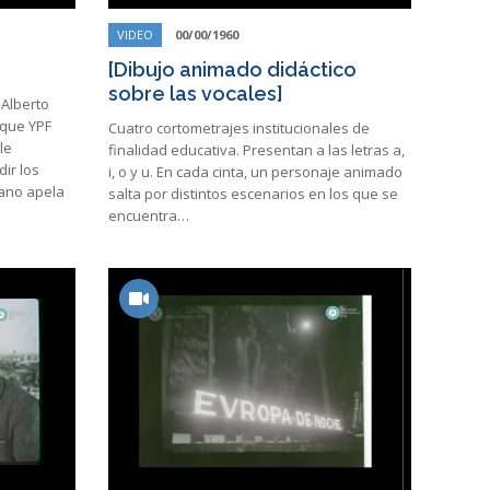
VIDEO
00/00/1960
[Dibujo animado didáctico
sobre las vocales]
 Alberto
 que YPF
Cuatro cortometrajes institucionales de
le
finalidad educativa. Presentan a las letras a,
dir los
i, o y u. En cada cinta, un personaje animado
sano apela
salta por distintos escenarios en los que se
encuentra…