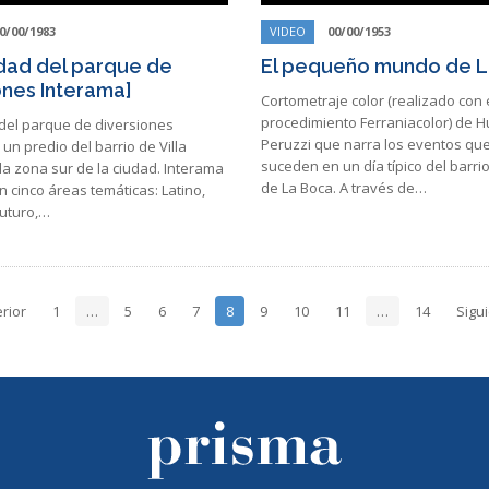
0/00/1983
VIDEO
00/00/1953
idad del parque de
El pequeño mundo de L
ones Interama]
Cortometraje color (realizado con 
procedimiento Ferraniacolor) de 
 del parque de diversiones
Peruzzi que narra los eventos qu
un predio del barrio de Villa
suceden en un día típico del barri
 la zona sur de la ciudad. Interama
de La Boca. A través de…
 cinco áreas temáticas: Latino,
Futuro,…
rior
1
…
5
6
7
8
9
10
11
…
14
Sigu