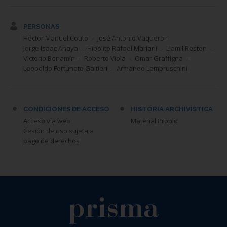
PERSONAS
Héctor Manuel Couto
José Antonio Vaquero
Jorge Isaac Anaya
Hipólito Rafael Mariani
Llamil Reston
Victorio Bonamín
Roberto Viola
Omar Graffigna
Leopoldo Fortunato Galtieri
Armando Lambruschini
CONDICIONES DE ACCESO
HISTORIA ARCHIVISTICA
Acceso vía web
Material Propio
Cesión de uso sujeta a
pago de derechos