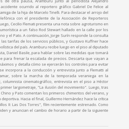
s de otra pausa, Aramburu junto al periodista Alejandro
 accidente ocurrido al reportero gráfico Gabriel De Felice al
amiga de la hija de Marcelo Tinelli. Para destacar el arrojo del
elefónica con el presidente de la Asociación de Reporteros
 Luego, Cecilio Flemati presenta una nota sobre agroturismo en
morística a un falso Rod Stewart hallado en la calle por los
no y el Pato. A continuación, Jorge Surín responde la consulta
las tarifas de los servicios públicos, y Gustavo Kuffner hace
olística del país. Aramburu recibe luego en el piso al diputado
alista, Daniel Basile, para hablar sobre las medidas que tomará
e para frenar la escalada de precios. Descarta que vayan a
 máximos y detalla cómo se ejercerán los controles para evitar
e incorpora a la conducción y entrevista junto a Flematti al
namar, sobre la marcha de la temporada veraniega en la
, columnista cinematográfico, entrevista en el piso a Héctor
primer largometraje, "La ilusión del movimiento". Luego, tras
 Chino y Pato comentan los primeros chimentos del verano, y
 deportiva. Hacia el final, Guillermo Hernández hace la crítica
illos II: Las Dos Torres", film recientemente estrenado. Como
iden y anuncian el cambio de horario a partir de la siguiente