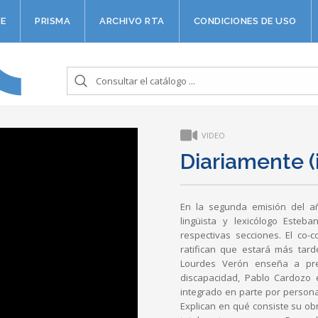
E
PRISMA
ARCHIVO RTA
CONDICIONES DE USO
VIDEO
Diariamente 
En la segunda emisión del añ
lingüista y lexicólogo Este
respectivas secciones. El co
ratifican que estará más tard
Lourdes Verón enseña a prep
discapacidad, Pablo Cardozo 
integrado en parte por persona
Explican en qué consiste su obr