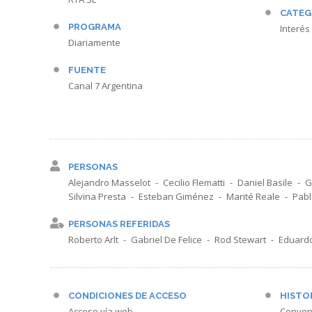
CATEG
PROGRAMA
Interés
Diariamente
FUENTE
Canal 7 Argentina
PERSONAS
Alejandro Masselot
Cecilio Flematti
Daniel Basile
G
Silvina Presta
Esteban Giménez
Marité Reale
Pabl
PERSONAS REFERIDAS
Roberto Arlt
Gabriel De Felice
Rod Stewart
Eduard
CONDICIONES DE ACCESO
HISTO
Acceso vía web
Conven