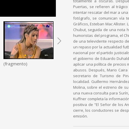
totalmente a oscuras. Despué
Puertas, se refieren al trágico
intentar rescatar del mar a una 
fotógrafo, se comunican vía t
Gráficos, Esteban Mac Allister.
Chubut, seguida de una nota hu
humoristas del programa, el Chi
de una televidente respecto de 
un repaso por la actualidad futb
nacional por el partido justici
el gobierno de Eduardo Duhald
(fragmento)
aplicar una política de precios
abusos. Después, Mario Caira s
secretario de Turismo de Pi
localidad. Guillermo Hernández
Molina, sobre el estreno de su 
una nueva consulta para Surín,
Kuffner completa la información
positiva de "El Señor de los An
cierre, los conductores se desp
emisión.