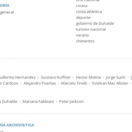
cocina
ORÍA
costa atlántica
 general
deporte
gobierno de Duhalde
turismo nacional
verano
chimentos
uillermo Hernandez
Gustavo Kuffner
Hector Molina
Jorge Surín
o Cardozo
Alejandro Puertas
Marcelo Tinelli
Esteban Mac Allister
o Duhalde
Mariana Fabbiani
Peter Jackson
RIA ARCHIVISTICA
io