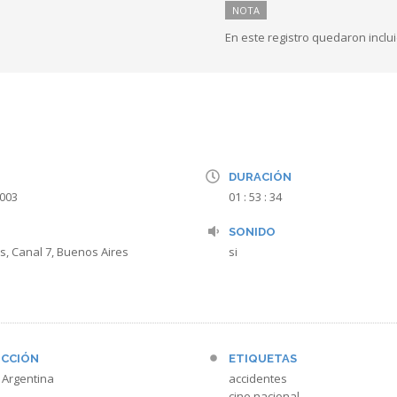
NOTA
En este registro quedaron inclui
DURACIÓN
2003
01 : 53 : 34
SONIDO
s, Canal 7, Buenos Aires
si
CCIÓN
ETIQUETAS
 Argentina
accidentes
cine nacional