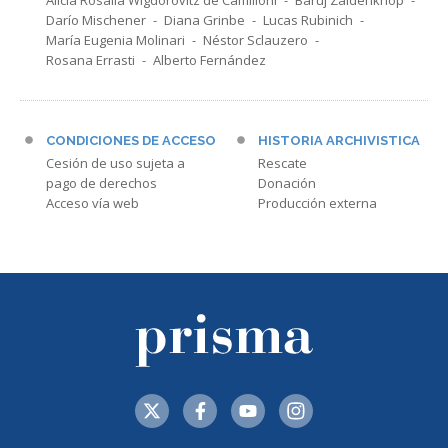
Darío Mischener
Diana Grinbe
Lucas Rubinich
María Eugenia Molinari
Néstor Sclauzero
Rosana Errasti
Alberto Fernández
CONDICIONES DE ACCESO
HISTORIA ARCHIVISTICA
Cesión de uso sujeta a
Rescate
pago de derechos
Donación
Acceso vía web
Producción externa