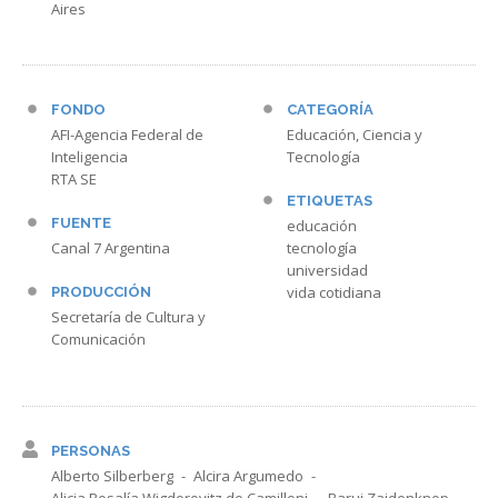
Aires
FONDO
CATEGORÍA
AFI-Agencia Federal de
Educación, Ciencia y
Inteligencia
Tecnología
RTA SE
ETIQUETAS
FUENTE
educación
Canal 7 Argentina
tecnología
universidad
vida cotidiana
PRODUCCIÓN
Secretaría de Cultura y
Comunicación
PERSONAS
Alberto Silberberg
Alcira Argumedo
Alicia Rosalía Wigdorovitz de Camilloni
Baruj Zaidenknop