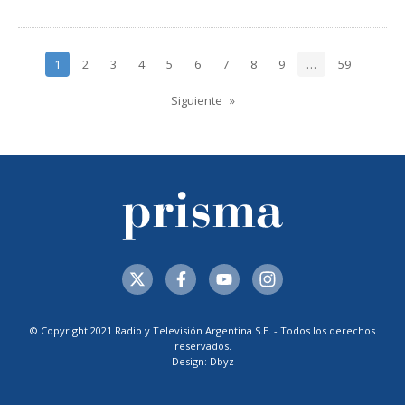
1
2
3
4
5
6
7
8
9
…
59
Siguiente
© Copyright 2021 Radio y Televisión Argentina S.E. - Todos los derechos
reservados.
Design: Dbyz