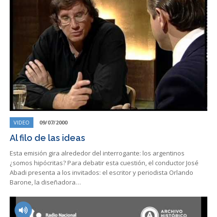
VIDEO
09/07/2000
Al filo de las ideas
Esta emisión gira alrededor del interrogante: los argentinos
¿somos hipócritas? Para debatir esta cuestión, el conductor José
Abadi presenta a los invitados: el escritor y periodista Orlando
Barone, la diseñadora…