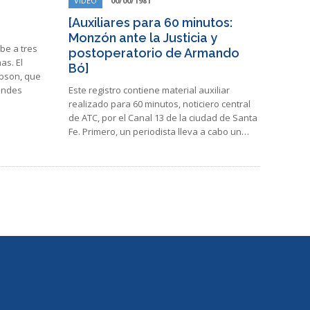
VIDEO
00/00/1981
[Auxiliares para 60 minutos:
Monzón ante la Justicia y
be a tres
postoperatorio de Armando
as. El
Bó]
obson, que
randes
Este registro contiene material auxiliar
realizado para 60 minutos, noticiero central
de ATC, por el Canal 13 de la ciudad de Santa
Fe. Primero, un periodista lleva a cabo un…