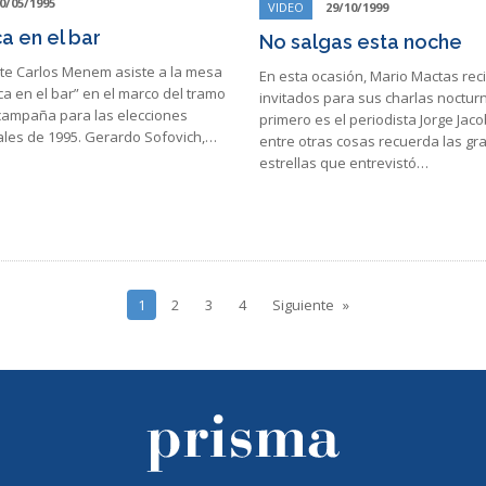
0/05/1995
VIDEO
29/10/1999
a en el bar
No salgas esta noche
nte Carlos Menem asiste a la mesa
En esta ocasión, Mario Mactas reci
a en el bar” en el marco del tramo
invitados para sus charlas nocturn
 campaña para las elecciones
primero es el periodista Jorge Jac
ales de 1995. Gerardo Sofovich,…
entre otras cosas recuerda las g
estrellas que entrevistó…
1
2
3
4
Siguiente