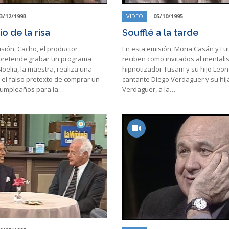
3/12/1993
VIDEO
05/10/1995
io de la risa
Soufflé a la tarde
sión, Cacho, el productor
En esta emisión, Moria Casán y Lui
, pretende grabar un programa
reciben como invitados al mentali
 Noelia, la maestra, realiza una
hipnotizador Tusam y su hijo Leon
 el falso pretexto de comprar un
cantante Diego Verdaguer y su hi
cumpleaños para la…
Verdaguer, a la…