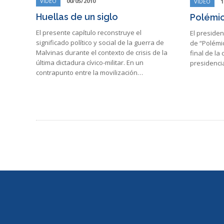
VIDEO
00/05/2010
VIDEO
1
Huellas de un siglo
Polémic
El presente capítulo reconstruye el
El preside
significado político y social de la guerra de
de “Polémic
Malvinas durante el contexto de crisis de la
final de la
última dictadura cívico-militar. En un
presidenci
contrapunto entre la movilización…