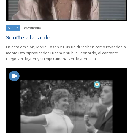
VIDEO
05/10/1995
Soufflé a la tarde
En esta emisión, Moria Casán y Luis Beldi reciben como invitados al
mentalista hipnotizador Tusam y su hijo Leonardo, al cantante
Diego Verdaguer y su hija Gimena Verdaguer, a la…