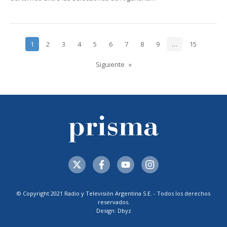
1
2
3
4
5
6
7
8
9
…
15
Siguiente
© Copyright 2021 Radio y Televisión Argentina S.E. - Todos los derechos
reservados.
Design: Dbyz