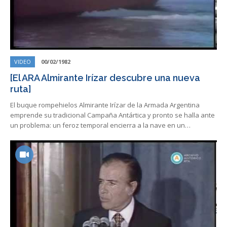
VIDEO
00/02/1982
[El ARA Almirante Irízar descubre una nueva
ruta]
El buque rompehielos Almirante Irízar de la Armada Argentina
emprende su tradicional Campaña Antártica y pronto se halla ante
un problema: un feroz temporal encierra a la nave en un…