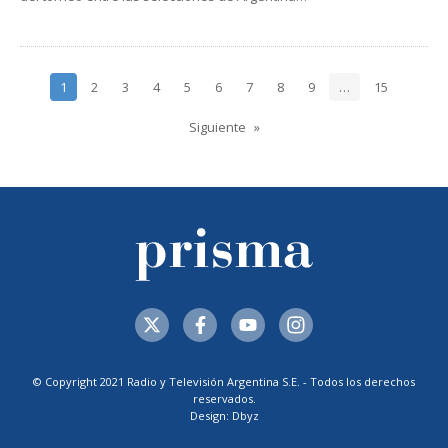
1
2
3
4
5
6
7
8
9
…
15
Siguiente
© Copyright 2021 Radio y Televisión Argentina S.E. - Todos los derechos
reservados.
Design: Dbyz