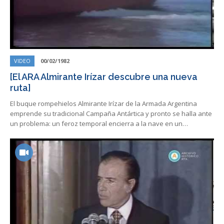
VIDEO
00/02/1982
[El ARA Almirante Irízar descubre una nueva
ruta]
El buque rompehielos Almirante Irízar de la Armada Argentina
emprende su tradicional Campaña Antártica y pronto se halla ante
un problema: un feroz temporal encierra a la nave en un…