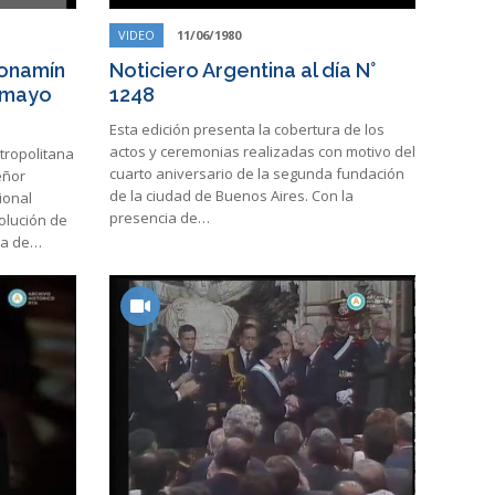
VIDEO
11/06/1980
Bonamín
Noticiero Argentina al día N°
 mayo
1248
Esta edición presenta la cobertura de los
actos y ceremonias realizadas con motivo del
tropolitana
cuarto aniversario de la segunda fundación
eñor
de la ciudad de Buenos Aires. Con la
ional
presencia de…
olución de
ia de…