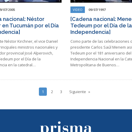
9/07/2005
VIDEO
09/07/1997
 nacional: Néstor
[Cadena nacional: Mene
r en Tucumán por el Día
Tedeum por el Día de la
dencia]
Independencia]
te Néstor Kirchner, el vice Daniel
Como parte de las celebraciones of
 principales ministros nacionales y
presidente Carlos Saúl Menem asi
or provincial José Alperovich,
Tedeum por el 181 aniversario del 
Tedeum por el Día de la
Independencia Nacional en la Cat
cia en la catedral…
Metropolitana de Buenos…
1
2
3
Siguiente