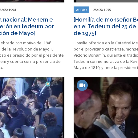
5/05/1994
AUDIO
25/05/1975
 nacional: Menem e
[Homilía de monseñor 
Perón en tedeum por
en el Tedeum del 25 de
ión de Mayo]
de 1975]
ebrado con motivo del 184º
Homilía ofrecida en la Catedral Me
 de la Revolución de Mayo. El
por el provicario castrense, mons
gioso es presidido por el presidente
Victorio Bonamín, durante el tradic
em y cuenta con la presencia de
Tedeum conmemorativo de la Rev
la…
Mayo de 1810, y ante la presidenc