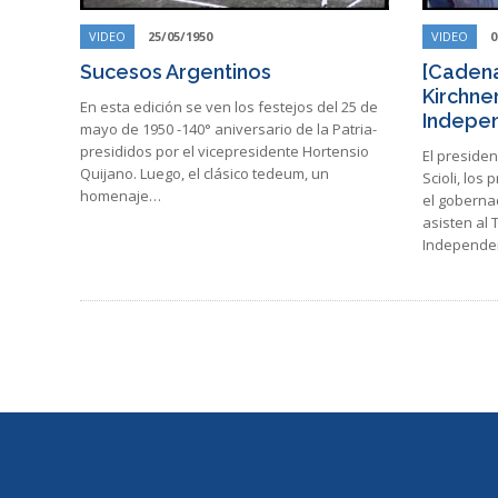
VIDEO
25/05/1950
VIDEO
0
Sucesos Argentinos
[Cadena
Kirchne
En esta edición se ven los festejos del 25 de
Indepen
mayo de 1950 -140° aniversario de la Patria-
presididos por el vicepresidente Hortensio
El presiden
Quijano. Luego, el clásico tedeum, un
Scioli, los
homenaje…
el gobernad
asisten al 
Independen