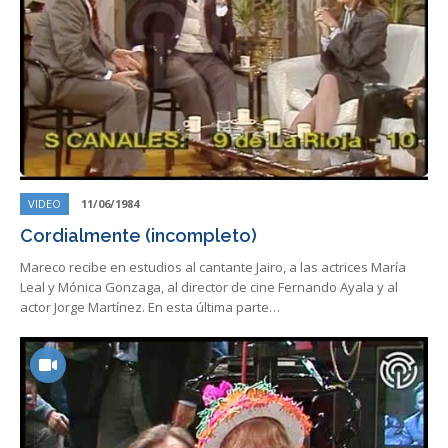
VIDEO
11/06/1984
Cordialmente (incompleto)
Mareco recibe en estudios al cantante Jairo, a las actrices María
Leal y Mónica Gonzaga, al director de cine Fernando Ayala y al
actor Jorge Martínez. En esta última parte…