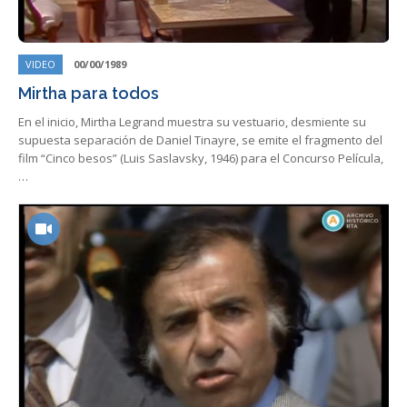
VIDEO
00/00/1989
Mirtha para todos
En el inicio, Mirtha Legrand muestra su vestuario, desmiente su
supuesta separación de Daniel Tinayre, se emite el fragmento del
film “Cinco besos” (Luis Saslavsky, 1946) para el Concurso Película,
…