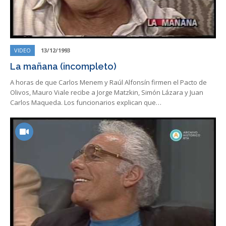
VIDEO
13/12/1993
La mañana (incompleto)
A horas de que Carlos Menem y Raúl Alfonsín firmen el Pacto de
Olivos, Mauro Viale recibe a Jorge Matzkin, Simón Lázara y Juan
Carlos Maqueda. Los funcionarios explican que…