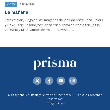
VIDEO
29/11/1993
La mañana
Esta emsión, luego de las imágenes del partido entre Boca Juniors
y Newells de Rosario, comienza con el tema de Andrés de Jesús
Galeano y Mirta, ambos de Posadas, Misiones,…
© Copyright 2021 Radio y Televisión Argentina S.E. - Todos los derechos
reservados.
Design: Dbyz