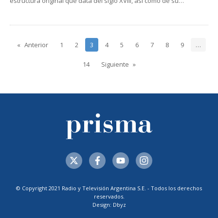
estructura original que data del siglo XVIII, así como de su…
Anterior
1
2
3
4
5
6
7
8
9
…
14
Siguiente
© Copyright 2021 Radio y Televisión Argentina S.E. - Todos los derechos
reservados.
Design: Dbyz