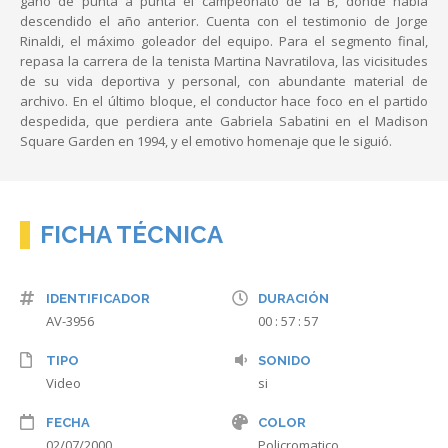
ganó de punta a punta el campeonato de la B, donde había
descendido el año anterior. Cuenta con el testimonio de Jorge
Rinaldi, el máximo goleador del equipo. Para el segmento final,
repasa la carrera de la tenista Martina Navratilova, las vicisitudes
de su vida deportiva y personal, con abundante material de
archivo. En el último bloque, el conductor hace foco en el partido
despedida, que perdiera ante Gabriela Sabatini en el Madison
Square Garden en 1994, y el emotivo homenaje que le siguió.
FICHA TÉCNICA
IDENTIFICADOR
DURACIÓN
AV-3956
00 : 57 : 57
TIPO
SONIDO
Video
si
FECHA
COLOR
02/07/2000
Policromatico