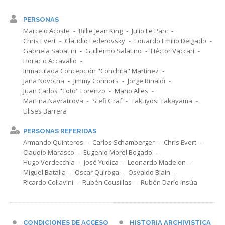
PERSONAS
Marcelo Acoste
Billie Jean King
Julio Le Parc
Chris Evert
Claudio Federovsky
Eduardo Emilio Delgado
Gabriela Sabatini
Guillermo Salatino
Héctor Vaccari
Horacio Accavallo
Inmaculada Concepción "Conchita" Martínez
Jana Novotna
Jimmy Connors
Jorge Rinaldi
Juan Carlos "Toto" Lorenzo
Mario Alles
Martina Navratilova
Stefi Graf
Takuyosi Takayama
Ulises Barrera
PERSONAS REFERIDAS
Armando Quinteros
Carlos Schamberger
Chris Evert
Claudio Marasco
Eugenio Morel Bogado
Hugo Verdecchia
José Yudica
Leonardo Madelon
Miguel Batalla
Oscar Quiroga
Osvaldo Biain
Ricardo Collavini
Rubén Cousillas
Rubén Darío Insúa
CONDICIONES DE ACCESO
HISTORIA ARCHIVISTICA